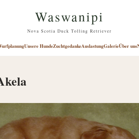
Waswanipi
Nova Scotia Duck Tolling Retriever
urfplanung
Unsere Hunde
Zuchtgedanke
Auslastung
Galerie
Über uns
Akela