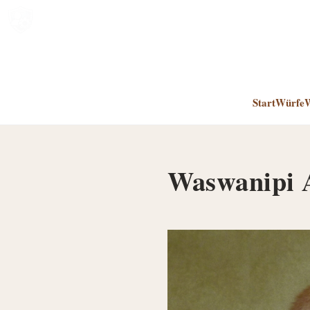
Start
Würfe
W
Waswanipi 